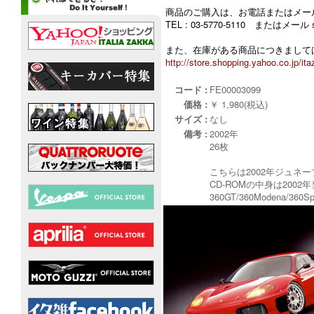
商品のご購入は、お電話またはメー
TEL : 03-5770-5110 またはメール
また、在庫がある商品につきましては
http://store.shopping.yahoo.co.jp/ita
コード :
FE00003099
価格 :
￥ 1,980(税込)
サイズ :
なし
備考 :
2002年
26枚
こちらは2002年ジュネ
CD-ROMの中身は20
360GT/360Modena/360Sp