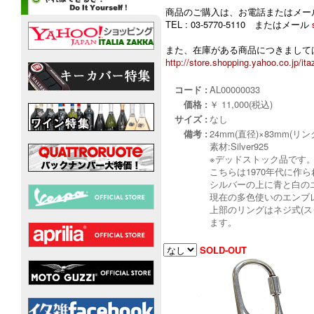
商品のご購入は、お電話またはメー
TEL : 03-5770-5110 またはメール
また、在庫がある商品につきましては
http://store.shopping.yahoo.co.jp/ita
コード :
AL00000033
価格 :
￥ 11,000(税込)
サイズ :
なし
備考 :
24mm(直径)×83mm(リ
素材:Silver925
※デッドストック品です
こちらは1970年代に作
シルバーの上に青と白の
現在の多色使いのエンブ
上部のリングはネジ式(
ます。
SOLD-OUT