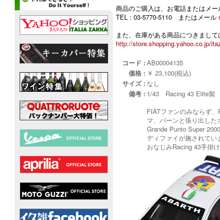
商品のご購入は、お電話またはメー
TEL : 03-5770-5110 またはメール
また、在庫がある商品につきましては
http://store.shopping.yahoo.co.jp/ita
コード :
AB00004135
価格 :
￥ 23,100(税込)
サイズ :
なし
備考 :
1/43 Racing 43 Elite製
FIATファンのみならず、Ra
マ、バーンと張り出したオー
Grande Punto 
ディファイが施されてい
おなじみRacing 4