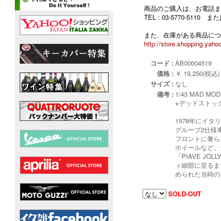
商品のご購入は、お電話ま
TEL : 03-5770-5110
また、在庫がある商品につ
http://store.shopping.yahoo
コード :
AB00004519
価格 :
￥ 19,250(税込)
サイズ :
なし
備考 :
1/43 MAD MO
※デッドストッ
1978年にイタ
グループ2仕様
フロントに奢ら
ホイールなど、
「PIAVE J
ィ細部に至るま
められた当時の
SOLD-OUT