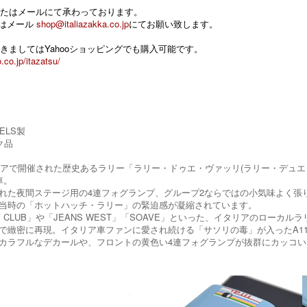
たはメールにて承わっております。
 またはメール
shop@italiazakka.co.jp
にてお願い致します。
きましてはYahooショッピングでも購入可能です。
.co.jp/itazatsu/
DELS製
ク品
リアで開催された歴史あるラリー「ラリー・ドゥエ・ヴァッリ(ラリー・デュエ・ヴ
車。
れた夜間ステージ用の4連フォグランプ、グループ2ならではの小気味よく張
当時の「ホットハッチ・ラリー」の緊迫感が凝縮されています。
OLLY CLUB」や「JEANS WEST」「SOAVE」といった、イタリアの
で緻密に再現。イタリア車ファンに愛され続ける「サソリの毒」が入ったA1
カラフルなデカールや、フロントの黄色い4連フォグランプが抜群にカッコ