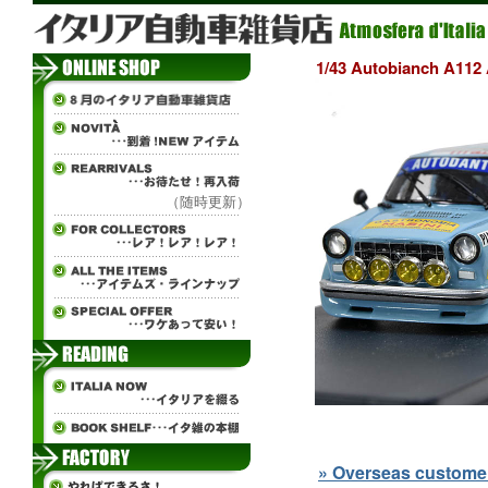
1/43 Autobianch A1
（随時更新）
» Overseas customers