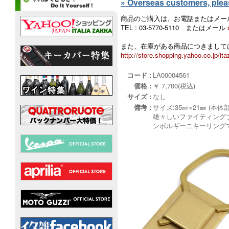
» Overseas customers, please
商品のご購入は、お電話またはメー
TEL : 03-5770-5110 またはメール
また、在庫がある商品につきましては
http://store.shopping.yahoo.co.jp/ita
コード :
LA00004561
価格 :
￥ 7,700(税込)
サイズ :
なし
備考 :
サイズ:35㎜×21㎜ (本体部
雄々しいファイティング
ンボルギーニキーリング