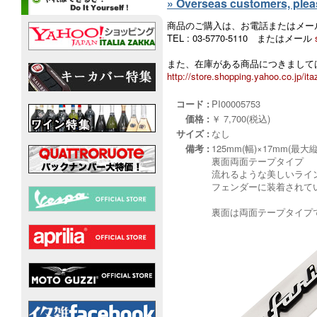
» Overseas customers, please
商品のご購入は、お電話またはメー
TEL : 03-5770-5110 またはメール
また、在庫がある商品につきましては
http://store.shopping.yahoo.co.jp/ita
コード :
PI00005753
価格 :
￥ 7,700(税込)
サイズ :
なし
備考 :
125mm(幅)×17mm(最大縦
裏面両面テープタイプ
流れるような美しいライ
フェンダーに装着されて
裏面は両面テープタイプ