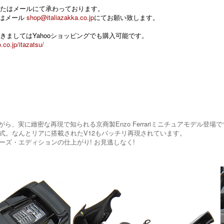
たはメールにて承わっております。
 またはメール
shop@italiazakka.co.jp
にてお願い致します。
きましてはYahooショッピングでも購入可能です。
.co.jp/itazatsu/
ながら、実に緻密な再現で知られる京商製Enzo Ferrariミニチュアモデ
式。なんとリアに搭載されたV12もバッチリ再現されています。
ーズ・エディションの仕上がり! お見逃しなく!