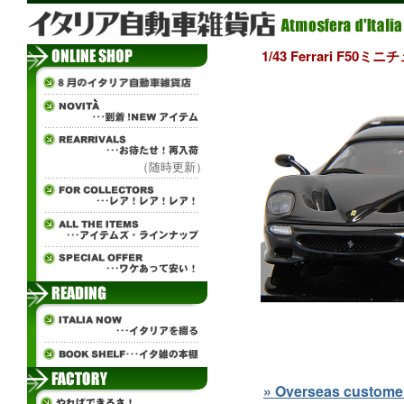
1/43 Ferrari F50
（随時更新）
» Overseas customers