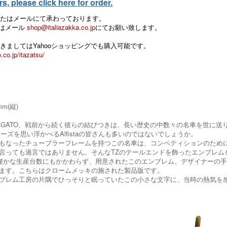
, please click here for order.
たはメールにて承わっております。
 またはメール
shop@italiazakka.co.jp
にてお願い致します。
きましてはYahooショッピングでも購入可能です。
.co.jp/itazatsu/
mm(縦)
meo&ZAGATO、戦前から続く彼らの結びつきは、長い歴史の中数々の名車を
ーズを思い浮かべるAlfistaの皆さんも多いのではないでしょうか。
もなったチューブラーフレームを持つこの名車は、コンペティションのために生
言っても過言ではありません。そんなTZのテールエンドを飾ったエンブレム
僅かな生産台数にもかかわらず、用意されたこのエンブレム、デザイナーの手が描き出し
ます。こちらはクロームメッキの施された製品版です。
ブレム工房の片隅でひっそりと眠っていたこの小さな文字に、当時の熱気を