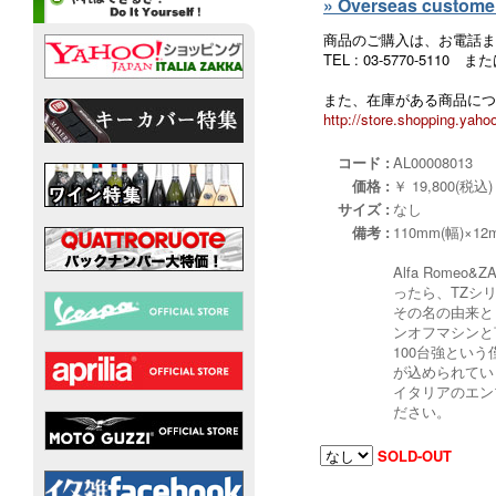
» Overseas customers
商品のご購入は、お電話ま
TEL : 03-5770-5110
また、在庫がある商品につ
http://store.shopping.yahoo
コード :
AL00008013
価格 :
￥ 19,800(税込)
サイズ :
なし
備考 :
110mm(幅)×12
Alfa Ro
ったら、TZシリ
その名の由来と
ンオフマシンと
100台強という
が込められてい
イタリアのエン
ださい。
SOLD-OUT