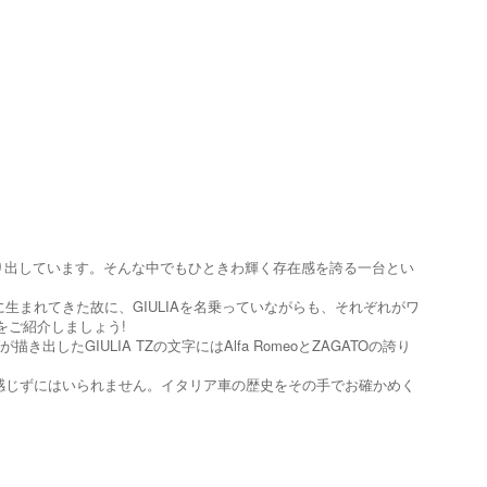
世に送り出しています。そんな中でもひときわ輝く存在感を誇る一台とい
まれてきた故に、GIULIAを名乗っていながらも、それぞれがワ
をご紹介しましょう!
たGIULIA TZの文字にはAlfa RomeoとZAGATOの誇り
感じずにはいられません。イタリア車の歴史をその手でお確かめく