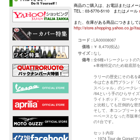
商品のご購入は、お電話またはメー
TEL : 03-5770-5110 またはメール
また、在庫がある商品につきましては
http://store.shopping.yahoo.co.jp/ita
コード :
LA00008067
価格 :
￥ 8,470(税込)
サイズ :
なし
備考 :
全6種+1シークレットの
※車種特定のため箱底部
ラリーの歴史にその名を
今は亡き名門ブランド「C
スペシャル」のシークレ
/64という手のひらサイ
ライトポッド、ロールケ
と比較しても圧倒的な密
そして、本コンプリートセッ
ーベースとなった市販車
の1台です。
セット内容
・1974 Tour de C