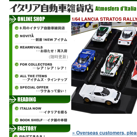
1/64 LANCIA STRATOS R
（随時更新）
» Overseas customers, please