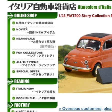
1/43 FIAT500 Story Collec
（随時更新）
» Overseas customers, please