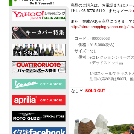
商品のご購入は、お電話またはメー
TEL : 03-5770-5110 またはメール
また、在庫がある商品につきましては
http://store.shopping.yahoo.co.jp/ita
コード :
FI00009053
価格 :
￥ 5,060(税込)
サイズ :
なし
備考 :
※コレクションシリーズ
※デッドストック品
1/43スケールでテキス
注目の第20弾は500R
SOLD-OUT