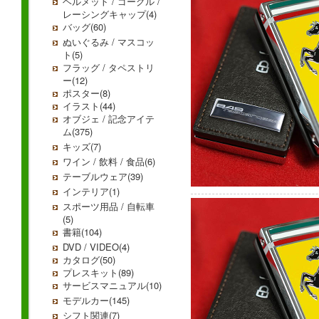
ヘルメット / ゴーグル /
レーシングキャップ(4)
バッグ(60)
ぬいぐるみ / マスコッ
ト(5)
フラッグ / タペストリ
ー(12)
ポスター(8)
イラスト(44)
オブジェ / 記念アイテ
ム(375)
キッズ(7)
ワイン / 飲料 / 食品(6)
テーブルウェア(39)
インテリア(1)
スポーツ用品 / 自転車
(5)
書籍(104)
DVD / VIDEO(4)
カタログ(50)
プレスキット(89)
サービスマニュアル(10)
モデルカー(145)
シフト関連(7)