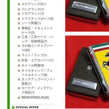
ステアリング(21)
フレグランス(1)
フロアマット(1)
ドアステップガード(5)
シート関連(1)
車検証・ドキュメント
ケース(3)
工具 / 工具ケース・バ
ッグ・収納用品(7)
その他インテリアパー
ツ(22)
ライト / ランプ(1)
外装・エアロパーツ(1)
ホイール関連(9)
オイルキャップ / フュ
ーエルキャップ(8)
タッチアップペイント /
塗装(1)
カーケア / メンテナン
ス用品(1)
MEMORABILIA(22)