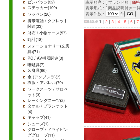
ピンバッジ(32)
表示順序：[ ブランド順 |
価格
ステッカー(109)
表示形式：[ 商品説明付き一覧
表示件数：
件
ワッペン(20)
携帯電話 / タブレット
1
｜
2
｜
3
｜
4
｜
5
｜
6
｜
7
関連(23)
財布 / 小物ケース(57)
時計(18)
ステーショナリー(文房
具)(71)
PC / AV機器関連(3)
喫煙具(7)
装身具(66)
傘 (アンブレラ)(7)
衣服・アパレル(79)
ワークスーツ / サロペ
ット(3)
レーシングスーツ(2)
タオル / ブランケット
(4)
キャップ(41)
シューズ(1)
グローブ / ドライビン
ググローブ(11)