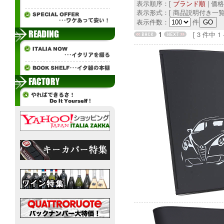
表示順序：[
ブランド順
| 価
表示形式：[ 商品説明付き一覧
表示件数：
件
1
[ 3 件中 1 - 