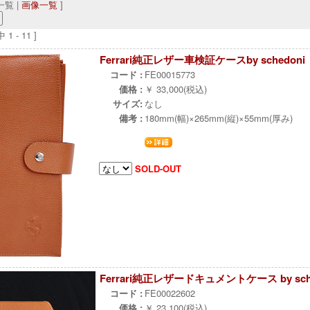
覧 |
画像一覧
]
1 - 11 ]
Ferrari純正レザー車検証ケースby schedoni
コード :
FE00015773
価格 :
￥ 33,000(税込)
サイズ:
なし
備考 :
180mm(幅)×265mm(縦)×55mm(厚み)
SOLD-OUT
Ferrari純正レザードキュメントケース by sch
コード :
FE00022602
価格 :
￥ 23,100(税込)