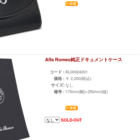
Alfa Romeo純正ドキュメントケース
¨
コード :
AL00024301
価格 :
￥ 2,200(税込)
サイズ:
なし
備考 :
175mm(幅)×250mm(縦)
SOLD-OUT