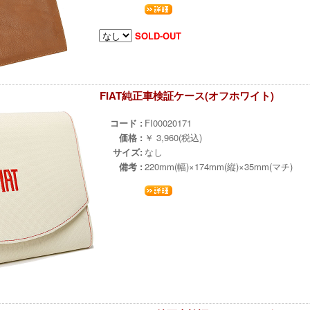
SOLD-OUT
FIAT純正車検証ケース(オフホワイト)
±
コード :
FI00020171
価格 :
￥ 3,960(税込)
サイズ:
なし
備考 :
220mm(幅)×174mm(縦)×35mm(マチ)