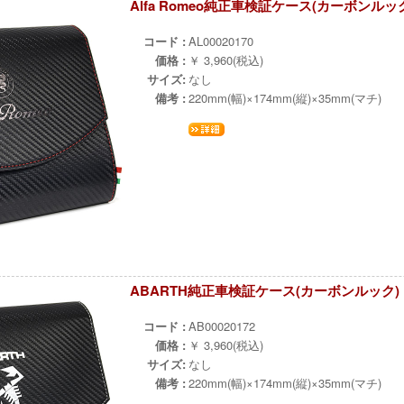
Alfa Romeo純正車検証ケース(カーボンルッ
±
コード :
AL00020170
価格 :
￥ 3,960(税込)
サイズ:
なし
備考 :
220mm(幅)×174mm(縦)×35mm(マチ)
ABARTH純正車検証ケース(カーボンルック)
±
コード :
AB00020172
価格 :
￥ 3,960(税込)
サイズ:
なし
備考 :
220mm(幅)×174mm(縦)×35mm(マチ)