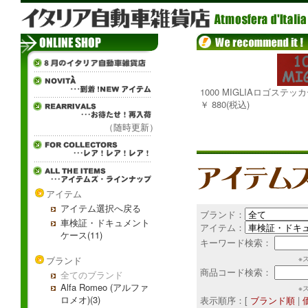
1000 MIGLIAロゴステッ
￥ 880(税込)
（随時更新）
アイテム
アイテム選択へ戻る
ブランド：
車検証・ドキュメント
アイテム：
ケース(11)
キーワード検索：
ブランド
※
商品コード検索：
全てのブランド
Alfa Romeo (アルファ
※
ロメオ)(3)
表示順序：[
ブランド順
|