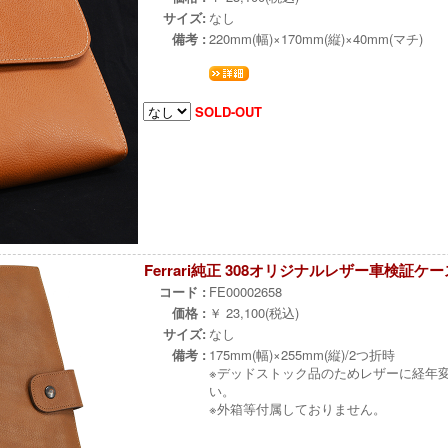
サイズ:
なし
備考 :
220mm(幅)×170mm(縦)×40mm(マチ)
SOLD-OUT
Ferrari純正 308オリジナルレザー車検証ケー
コード :
FE00002658
価格 :
￥ 23,100(税込)
サイズ:
なし
備考 :
175mm(幅)×255mm(縦)/2つ折時
※デッドストック品のためレザーに経年
い。
※外箱等付属しておりません。