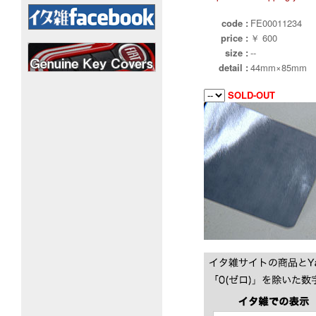
code :
FE00011234
price :
￥ 600
size :
--
detail :
44mm×85mm
SOLD-OUT