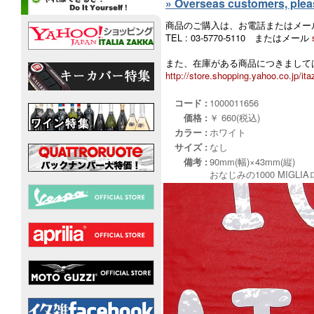
» Overseas customers, please
商品のご購入は、お電話またはメー
TEL : 03-5770-5110 またはメール
また、在庫がある商品につきましては
http://store.shopping.yahoo.co.jp/ita
コード :
1000011656
価格 :
￥ 660(税込)
カラー :
ホワイト
サイズ :
なし
備考 :
90mm(幅)×43mm(縦)
おなじみの1000 MIG