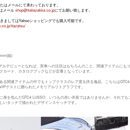
たはメールにて承わっております。
 またはメール
shop@italiazakka.co.jp
にてお願い致します。
きましてはYahooショッピングでも購入可能です。
.co.jp/itazatsu/
3mm(縦)
のNewモデルデビューとなれば、実車への注目はもちろんのこと、関連アイテム
クカード、カタログブックなどが定番となっています。
ある関連アイテムの中でもトップクラスのレア度を誇る逸品、こちらはGTC4 
VIPゲストに贈られたメモリアルリトグラフです。
に身を包んだGTC4 LUSSO、いつもの赤い衣装ではありませんが、それでもこ
しいタッチで描かれたデザインスケッチです。