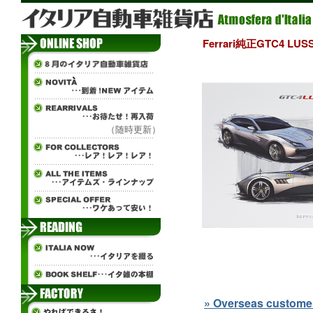
Ferrari純正GTC4 L
（随時更新）
» Overseas customers