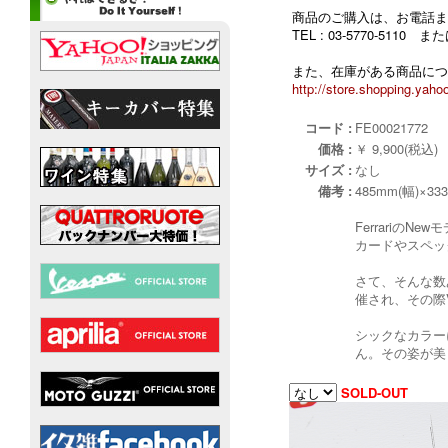
商品のご購入は、お電話ま
TEL : 03-5770-5110
また、在庫がある商品につ
http://store.shopping.yahoo
コード :
FE00021772
価格 :
￥ 9,900(税込)
サイズ :
なし
備考 :
485mm(幅)×33
Ferrari
カードやスペッ
さて、そんな数
催され、その際
シックなカラー
ん。その姿が美
SOLD-OUT