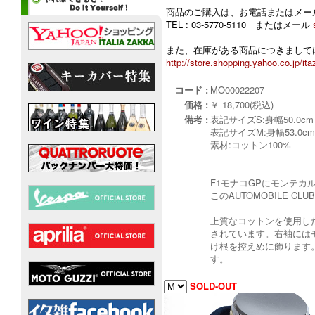
商品のご購入は、お電話またはメー
TEL : 03-5770-5110 またはメール
また、在庫がある商品につきましては
http://store.shopping.yahoo.co.jp/ita
コード :
MO00022207
価格 :
￥ 18,700(税込)
備考 :
表記サイズS:身幅50.0cm 
表記サイズM:身幅53.0cm 
素材:コットン100%
F1モナコGPにモンテ
このAUTOMOBILE 
上質なコットンを使用したポ
されています。右袖にはモ
け根を控えめに飾ります
す。
SOLD-OUT