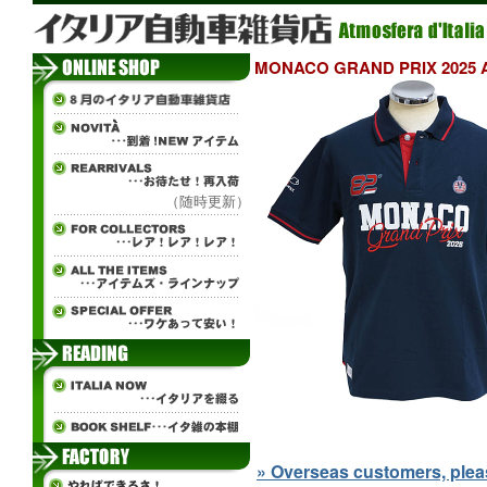
MONACO GRAND PRIX 2
（随時更新）
» Overseas customers, please