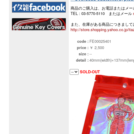
商品のご購入は、お電話またはメー
TEL : 03-5770-5110 またはメール
また、在庫がある商品につきましては
http://store.shopping.yahoo.co.jp/ita
code :
FE00025401
price :
￥ 2,500
size :
--
detail :
40mm(width)×137mm(leng
SOLD-OUT