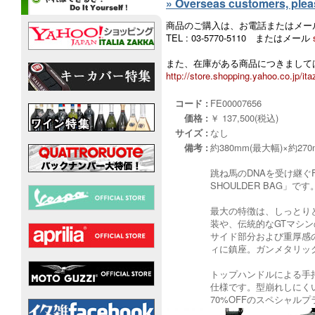
» Overseas customers, please
商品のご購入は、お電話またはメー
TEL : 03-5770-5110 またはメール
また、在庫がある商品につきましては
http://store.shopping.yahoo.co.jp/ita
コード :
FE00007656
価格 :
￥ 137,500(税込)
サイズ :
なし
備考 :
約380mm(最大幅)×約270
跳ね馬のDNAを受け継ぐ
SHOULDER BAG」です
最大の特徴は、しっとりと
装や、伝統的なGTマシ
サイド部分および重厚感
ィに鎮座。ガンメタリッ
トップハンドルによる手
仕様です。型崩れしにく
70%OFFのスペシャルプ