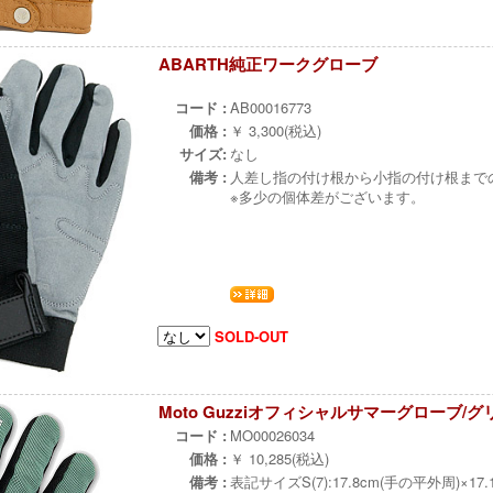
ABARTH純正ワークグローブ
¨
コード :
AB00016773
価格 :
￥ 3,300(税込)
サイズ:
なし
備考 :
人差し指の付け根から小指の付け根までの幅
※多少の個体差がございます。
SOLD-OUT
Moto Guzziオフィシャルサマーグローブ/
コード :
MO00026034
価格 :
￥ 10,285(税込)
備考 :
表記サイズS(7):17.8cm(手の平外周)×17