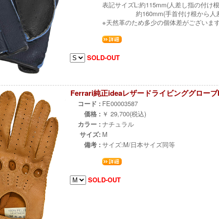
表記サイズL:約115mm(人差し指の付
約160mm(手首付け根から人差
※天然革のため多少の個体差がございま
SOLD-OUT
Ferrari純正ideaレザードライビンググローブby 
コード :
FE00003587
価格 :
￥ 29,700(税込)
カラー :
ナチュラル
サイズ:
M
備考 :
サイズ:M/日本サイズ同等
SOLD-OUT