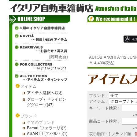
（随時更新）
AUTOBIANCHI A112 J
￥ 4,400(税込)
アイテム
アイテム選択へ戻る
ブランド：
グローブ / ドライビン
アイテム：
ググローブ(47)
キーワード検索：
ブランド
※
商品コード検索：
全てのブランド
Ferrari (フェラーリ)(7)
※
ABARTH (アバルト)(1)
表示順序：[ ブランド順 |