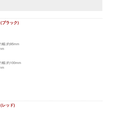
(ブラック)
幅:約95mm
mm
:約100mm
mm
(レッド)