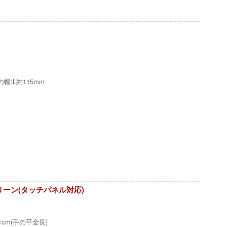
:L約115mm
グリーン(タッチパネル対応)
.1cm(手の平全長)