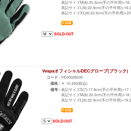
表記サイズM(8):20.3cm(手の平外周)×18
表記サイズL(9):22.9cm(手の平外周)×19
表記サイズXL(9):23.5cm(手の平外周)×2
SOLD-OUT
VespaオフィシャルDECグローブ(ブラック)
コード :
VE00026030
価格 :
￥ 10,450(税込)
備考 :
表記サイズS(7):17.8cm(手の平外周)×17
表記サイズM(8):20.3cm(手の平外周)×18
表記サイズL(9):22.9cm(手の平外周)×19
SOLD-OUT