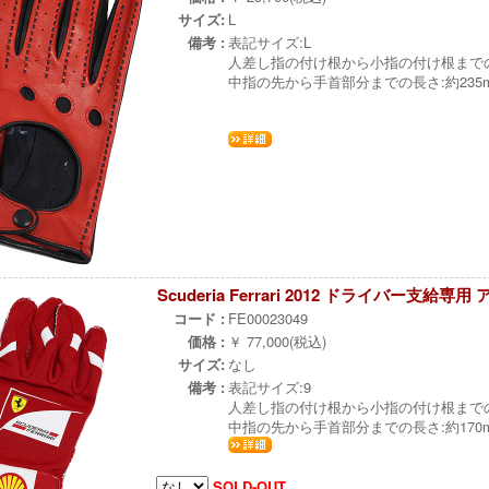
サイズ:
L
備考 :
表記サイズ:L
人差し指の付け根から小指の付け根までの幅
中指の先から手首部分までの長さ:約235
Scuderia Ferrari 2012 ドライバー支給専
コード :
FE00023049
価格 :
￥ 77,000(税込)
サイズ:
なし
備考 :
表記サイズ:9
人差し指の付け根から小指の付け根までの
中指の先から手首部分までの長さ:約170
SOLD-OUT