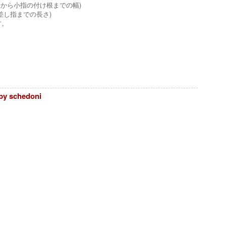
け根から小指の付け根までの幅)
し指までの長さ)
す。
schedoni