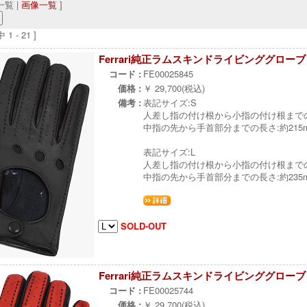
覧 |
画像一覧
]
1 - 21 ]
Ferrari純正ラムスキンドライビンググローブ 
コード :
FE00025845
価格 :
￥ 29,700(税込)
備考 :
表記サイズ:S
人差し指の付け根から小指の付け根までの
中指の先から手首部分までの長さ:約215
表記サイズ:L
人差し指の付け根から小指の付け根までの幅
中指の先から手首部分までの長さ:約235
SOLD-OUT
Ferrari純正ラムスキンドライビンググローブ 
コード :
FE00025744
価格 :
￥ 29,700(税込)