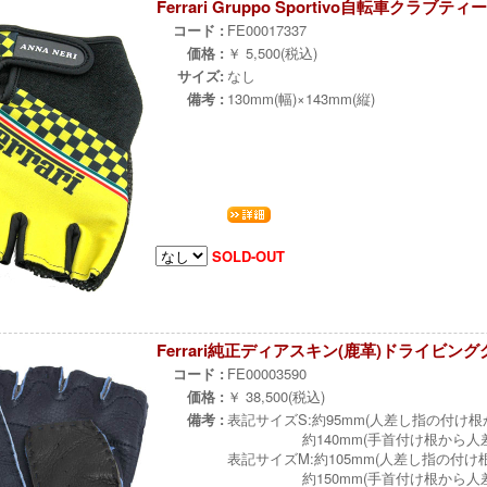
Ferrari Gruppo Sportivo自転車クラブ
コード :
FE00017337
価格 :
￥ 5,500(税込)
サイズ:
なし
備考 :
130mm(幅)×143mm(縦)
SOLD-OUT
Ferrari純正ディアスキン(鹿革)ドライビン
コード :
FE00003590
価格 :
￥ 38,500(税込)
備考 :
表記サイズS:約95mm(人差し指の付け
約140mm(手首付け根から人差
表記サイズM:約105mm(人差し指の付
約150mm(手首付け根から人差