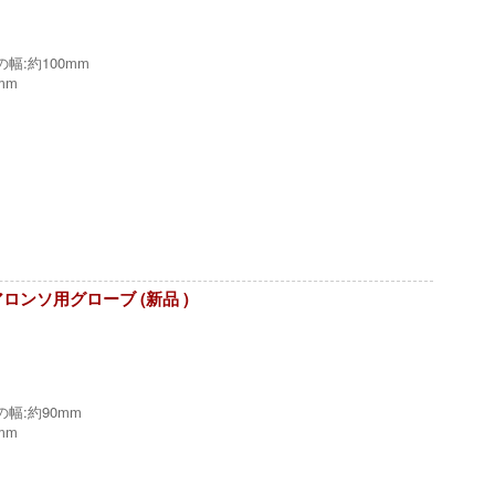
:約100mm
mm
用 アロンソ用グローブ (新品 )
幅:約90mm
mm