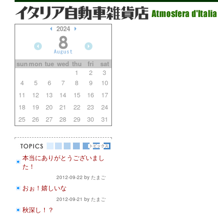
2024
sun
mon
tue
wed
thu
fri
sat
1
2
3
4
5
6
7
8
9
10
11
12
13
14
15
16
17
18
19
20
21
22
23
24
25
26
27
28
29
30
31
本当にありがとうございまし
た！
2012-09-22 by たまご
おぉ！嬉しいな
2012-09-21 by たまご
秋深し！？