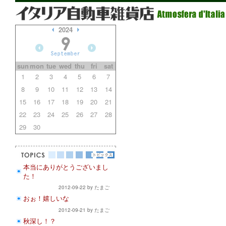
2024
sun
mon
tue
wed
thu
fri
sat
1
2
3
4
5
6
7
8
9
10
11
12
13
14
15
16
17
18
19
20
21
22
23
24
25
26
27
28
29
30
本当にありがとうございまし
た！
2012-09-22 by たまご
おぉ！嬉しいな
2012-09-21 by たまご
秋深し！？