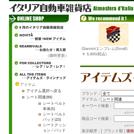
Gianniniエンブレム(Small)
￥ 5,830(税込)
（随時更新）
アイテム
アイテム選択へ戻る
ブランド：
シート関連(89)
アイテム：
シートベルト
キーワード検索：
本体(5)
※スペ
シートベルト
商品コード検索：
パッド(23)
シートクッシ
※スペ
ョン / パッド
表示順序：[ ブランド順 |
価格