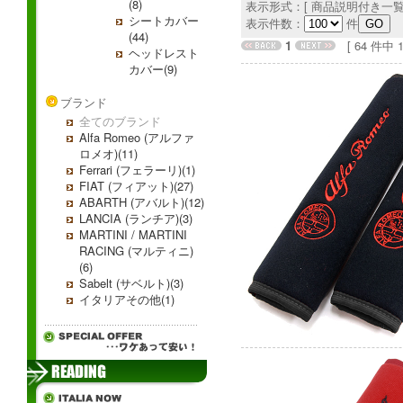
(8)
表示形式：[ 商品説明付き一覧
シートカバー
表示件数：
件
(44)
1
[ 64 件中 1 
ヘッドレスト
カバー(9)
ブランド
全てのブランド
Alfa Romeo (アルファ
ロメオ)(11)
Ferrari (フェラーリ)(1)
FIAT (フィアット)(27)
ABARTH (アバルト)(12)
LANCIA (ランチア)(3)
MARTINI / MARTINI
RACING (マルティニ)
(6)
Sabelt (サベルト)(3)
イタリアその他(1)