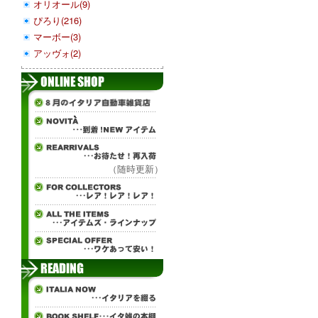
オリオール(9)
ぴろり(216)
マーボー(3)
アッヴォ(2)
（随時更新）